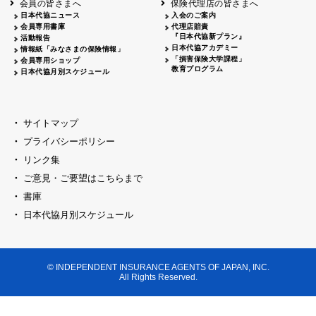
会員の皆さまへ
保険代理店の皆さまへ
山梨
シャトレーゼホテル談露館
日本代協ニュース
入会のご案内
会員専用書庫
代理店賠責
2026.04.17
『日本代協新プラン』
三重
四日市
活動報告
四日市地場産業振興センター
日本代協アカデミー
情報紙「みなさまの保険情報」
2026.04.23
「損害保険大学課程」
会員専用ショップ
三重
津
教育プログラム
日本代協月別スケジュール
津駅前 第一ビル
2026.05.28
石川
石川県地場産業振興センター
2026.06.05
サイトマップ
奈良
奈良ロイヤルホテル・ロイヤルホール
プライバシーポリシー
2026.06.09
大阪
リンク集
損保ジャパン会議室
ご意見・ご要望はこちらまで
2026.05.20
大阪
書庫
大阪市中央公会堂
2026.04.17
日本代協月別スケジュール
大阪
北摂
大阪代協会議室
2026.04.23
大阪
中央
大阪代協会議室
© INDEPENDENT INSURANCE AGENTS OF JAPAN, INC.
2026.05.19
All Rights Reserved.
兵庫
神戸市産業振興センター レセプションル
2026.06.12
兵庫
阪神