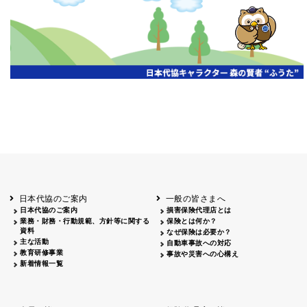
開催年月日
主催
会場
2026.06.03
北海道
ホテルライフォート札幌
2026.05.29
北海道
釧路
釧路センチュリーキャッスルホテル
2026.05.21
青森
ホテル青森
2026.04.24
青森
八戸
八戸パークホテル
2026.05.21
岩手
キオクシア アイーナ
2026.05.27
日本代協のご案内
一般の皆さまへ
秋田
イヤタカ
日本代協のご案内
損害保険代理店とは
2026.06.05
業務・財務・行動規範、方針等に関する
保険とは何か？
やまがた
資料
なぜ保険は必要か？
山形国際ホテル
主な活動
自動車事故への対応
2026.05.22
教育研修事業
事故や災害への心構え
長野
新着情報一覧
ホテル圓山荘
2026.05.15
長野
中信
損保ジャパン松本ビル
2026.05.28