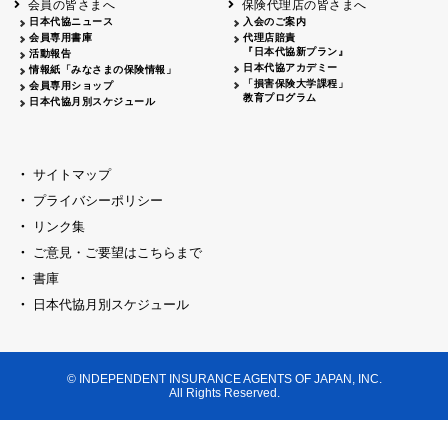
会員の皆さまへ
保険代理店の皆さまへ
山梨
シャトレーゼホテル談露館
日本代協ニュース
入会のご案内
会員専用書庫
代理店賠責
2026.04.17
『日本代協新プラン』
三重
四日市
活動報告
四日市地場産業振興センター
日本代協アカデミー
情報紙「みなさまの保険情報」
2026.04.23
「損害保険大学課程」
会員専用ショップ
三重
津
教育プログラム
日本代協月別スケジュール
津駅前 第一ビル
2026.05.28
石川
石川県地場産業振興センター
2026.06.05
サイトマップ
奈良
奈良ロイヤルホテル・ロイヤルホール
プライバシーポリシー
2026.06.09
大阪
リンク集
損保ジャパン会議室
ご意見・ご要望はこちらまで
2026.05.20
大阪
書庫
大阪市中央公会堂
2026.04.17
日本代協月別スケジュール
大阪
北摂
大阪代協会議室
2026.04.23
大阪
中央
大阪代協会議室
© INDEPENDENT INSURANCE AGENTS OF JAPAN, INC.
2026.05.19
All Rights Reserved.
兵庫
神戸市産業振興センター レセプションル
2026.06.12
兵庫
阪神