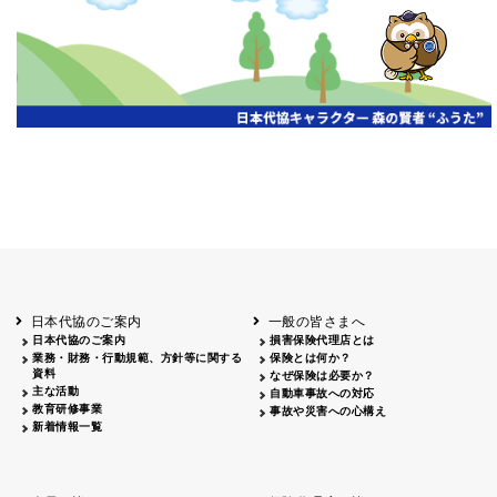
開催年月日
主催
会場
2026.06.03
北海道
ホテルライフォート札幌
2026.05.29
北海道
釧路
釧路センチュリーキャッスルホテル
2026.05.21
青森
ホテル青森
2026.04.24
青森
八戸
八戸パークホテル
2026.05.21
岩手
キオクシア アイーナ
2026.05.27
日本代協のご案内
一般の皆さまへ
秋田
イヤタカ
日本代協のご案内
損害保険代理店とは
2026.06.05
業務・財務・行動規範、方針等に関する
保険とは何か？
やまがた
資料
なぜ保険は必要か？
山形国際ホテル
主な活動
自動車事故への対応
2026.05.22
教育研修事業
事故や災害への心構え
長野
新着情報一覧
ホテル圓山荘
2026.05.15
長野
中信
損保ジャパン松本ビル
2026.05.28