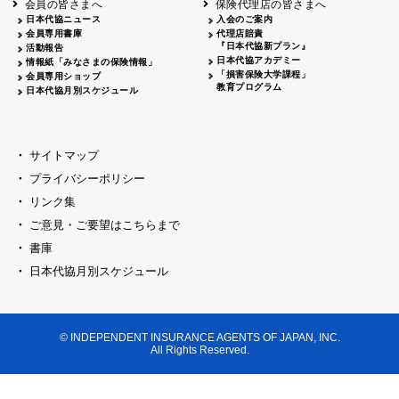
会員の皆さまへ
保険代理店の皆さまへ
山梨
シャトレーゼホテル談露館
日本代協ニュース
入会のご案内
会員専用書庫
代理店賠責
2026.04.17
『日本代協新プラン』
三重
四日市
活動報告
四日市地場産業振興センター
日本代協アカデミー
情報紙「みなさまの保険情報」
2026.04.23
「損害保険大学課程」
会員専用ショップ
三重
津
教育プログラム
日本代協月別スケジュール
津駅前 第一ビル
2026.05.28
石川
石川県地場産業振興センター
2026.06.05
サイトマップ
奈良
奈良ロイヤルホテル・ロイヤルホール
プライバシーポリシー
2026.06.09
大阪
リンク集
損保ジャパン会議室
ご意見・ご要望はこちらまで
2026.05.20
大阪
書庫
大阪市中央公会堂
2026.04.17
日本代協月別スケジュール
大阪
北摂
大阪代協会議室
2026.04.23
大阪
中央
大阪代協会議室
© INDEPENDENT INSURANCE AGENTS OF JAPAN, INC.
2026.05.19
All Rights Reserved.
兵庫
神戸市産業振興センター レセプションル
2026.06.12
兵庫
阪神