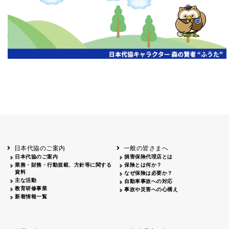
開催年月日
主催
会場
2026.06.03
北海道
ホテルライフォート札幌
2026.05.29
北海道
釧路
釧路センチュリーキャッスルホテル
2026.05.21
青森
ホテル青森
2026.04.24
青森
八戸
八戸パークホテル
2026.05.21
岩手
キオクシア アイーナ
2026.05.27
日本代協のご案内
一般の皆さまへ
秋田
イヤタカ
日本代協のご案内
損害保険代理店とは
2026.06.05
業務・財務・行動規範、方針等に関する
保険とは何か？
やまがた
資料
なぜ保険は必要か？
山形国際ホテル
主な活動
自動車事故への対応
2026.05.22
教育研修事業
事故や災害への心構え
長野
新着情報一覧
ホテル圓山荘
2026.05.15
長野
中信
損保ジャパン松本ビル
2026.05.28