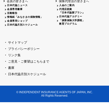
会員の皆さまへ
保険代理店の皆さまへ
山梨
シャトレーゼホテル談露館
日本代協ニュース
入会のご案内
会員専用書庫
代理店賠責
2026.04.17
『日本代協新プラン』
三重
四日市
活動報告
四日市地場産業振興センター
日本代協アカデミー
情報紙「みなさまの保険情報」
2026.04.23
「損害保険大学課程」
会員専用ショップ
三重
津
教育プログラム
日本代協月別スケジュール
津駅前 第一ビル
2026.05.28
石川
石川県地場産業振興センター
2026.06.05
サイトマップ
奈良
奈良ロイヤルホテル・ロイヤルホール
プライバシーポリシー
2026.06.09
大阪
リンク集
損保ジャパン会議室
ご意見・ご要望はこちらまで
2026.05.20
大阪
書庫
大阪市中央公会堂
2026.04.17
日本代協月別スケジュール
大阪
北摂
大阪代協会議室
2026.04.23
大阪
中央
大阪代協会議室
© INDEPENDENT INSURANCE AGENTS OF JAPAN, INC.
2026.05.19
All Rights Reserved.
兵庫
神戸市産業振興センター レセプションル
2026.06.12
兵庫
阪神