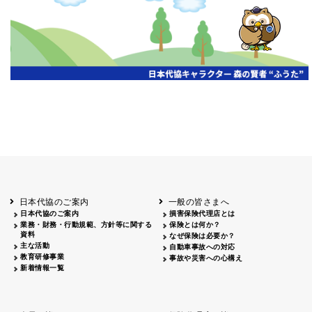
開催年月日
主催
会場
2026.06.03
北海道
ホテルライフォート札幌
2026.05.29
北海道
釧路
釧路センチュリーキャッスルホテル
2026.05.21
青森
ホテル青森
2026.04.24
青森
八戸
八戸パークホテル
2026.05.21
岩手
キオクシア アイーナ
2026.05.27
日本代協のご案内
一般の皆さまへ
秋田
イヤタカ
日本代協のご案内
損害保険代理店とは
2026.06.05
業務・財務・行動規範、方針等に関する
保険とは何か？
やまがた
資料
なぜ保険は必要か？
山形国際ホテル
主な活動
自動車事故への対応
2026.05.22
教育研修事業
事故や災害への心構え
長野
新着情報一覧
ホテル圓山荘
2026.05.15
長野
中信
損保ジャパン松本ビル
2026.05.28