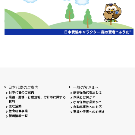
開催年月日
主催
会場
2026.06.03
北海道
ホテルライフォート札幌
2026.05.29
北海道
釧路
釧路センチュリーキャッスルホテル
2026.05.21
青森
ホテル青森
2026.04.24
青森
八戸
八戸パークホテル
2026.05.21
岩手
キオクシア アイーナ
2026.05.27
日本代協のご案内
一般の皆さまへ
秋田
イヤタカ
日本代協のご案内
損害保険代理店とは
2026.06.05
業務・財務・行動規範、方針等に関する
保険とは何か？
やまがた
資料
なぜ保険は必要か？
山形国際ホテル
主な活動
自動車事故への対応
2026.05.22
教育研修事業
事故や災害への心構え
長野
新着情報一覧
ホテル圓山荘
2026.05.15
長野
中信
損保ジャパン松本ビル
2026.05.28