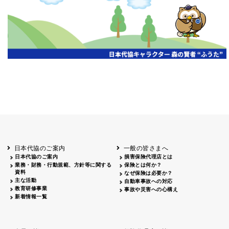
開催年月日
主催
会場
2026.06.03
北海道
ホテルライフォート札幌
2026.05.29
北海道
釧路
釧路センチュリーキャッスルホテル
2026.05.21
青森
ホテル青森
2026.04.24
青森
八戸
八戸パークホテル
2026.05.21
岩手
キオクシア アイーナ
2026.05.27
日本代協のご案内
一般の皆さまへ
秋田
イヤタカ
日本代協のご案内
損害保険代理店とは
2026.06.05
業務・財務・行動規範、方針等に関する
保険とは何か？
やまがた
資料
なぜ保険は必要か？
山形国際ホテル
主な活動
自動車事故への対応
2026.05.22
教育研修事業
事故や災害への心構え
長野
新着情報一覧
ホテル圓山荘
2026.05.15
長野
中信
損保ジャパン松本ビル
2026.05.28