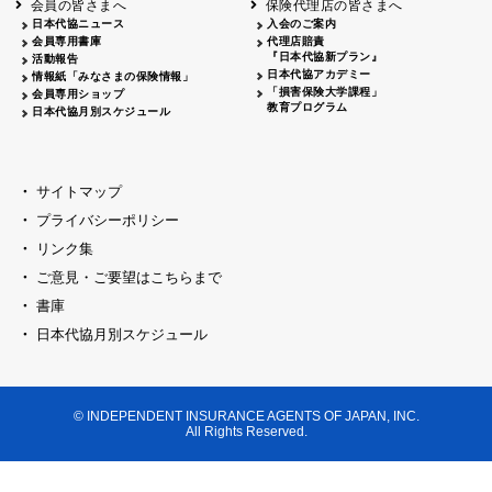
会員の皆さまへ
保険代理店の皆さまへ
山梨
シャトレーゼホテル談露館
日本代協ニュース
入会のご案内
会員専用書庫
代理店賠責
2026.04.17
『日本代協新プラン』
三重
四日市
活動報告
四日市地場産業振興センター
日本代協アカデミー
情報紙「みなさまの保険情報」
2026.04.23
「損害保険大学課程」
会員専用ショップ
三重
津
教育プログラム
日本代協月別スケジュール
津駅前 第一ビル
2026.05.28
石川
石川県地場産業振興センター
2026.06.05
サイトマップ
奈良
奈良ロイヤルホテル・ロイヤルホール
プライバシーポリシー
2026.06.09
大阪
リンク集
損保ジャパン会議室
ご意見・ご要望はこちらまで
2026.05.20
大阪
書庫
大阪市中央公会堂
2026.04.17
日本代協月別スケジュール
大阪
北摂
大阪代協会議室
2026.04.23
大阪
中央
大阪代協会議室
© INDEPENDENT INSURANCE AGENTS OF JAPAN, INC.
2026.05.19
All Rights Reserved.
兵庫
神戸市産業振興センター レセプションル
2026.06.12
兵庫
阪神