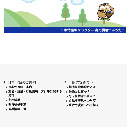
開催年月日
主催
会場
2026.06.03
北海道
ホテルライフォート札幌
2026.05.29
北海道
釧路
釧路センチュリーキャッスルホテル
2026.05.21
青森
ホテル青森
2026.04.24
青森
八戸
八戸パークホテル
2026.05.21
岩手
キオクシア アイーナ
2026.05.27
日本代協のご案内
一般の皆さまへ
秋田
イヤタカ
日本代協のご案内
損害保険代理店とは
2026.06.05
業務・財務・行動規範、方針等に関する
保険とは何か？
やまがた
資料
なぜ保険は必要か？
山形国際ホテル
主な活動
自動車事故への対応
2026.05.22
教育研修事業
事故や災害への心構え
長野
新着情報一覧
ホテル圓山荘
2026.05.15
長野
中信
損保ジャパン松本ビル
2026.05.28