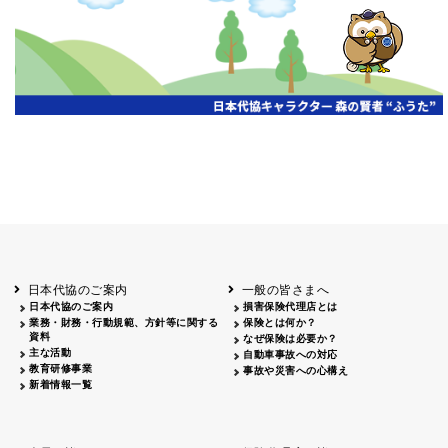
開催年月日
主催
会場
2026.06.03
北海道
ホテルライフォート札幌
2026.05.29
北海道
釧路
釧路センチュリーキャッスルホテル
2026.05.21
青森
ホテル青森
2026.04.24
青森
八戸
八戸パークホテル
2026.05.21
岩手
キオクシア アイーナ
2026.05.27
日本代協のご案内
一般の皆さまへ
秋田
イヤタカ
日本代協のご案内
損害保険代理店とは
2026.06.05
業務・財務・行動規範、方針等に関する
保険とは何か？
やまがた
資料
なぜ保険は必要か？
山形国際ホテル
主な活動
自動車事故への対応
2026.05.22
教育研修事業
事故や災害への心構え
長野
新着情報一覧
ホテル圓山荘
2026.05.15
長野
中信
損保ジャパン松本ビル
2026.05.28