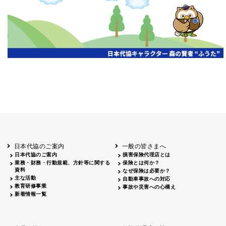
開催年月日
主催
会場
2026.06.03
北海道
ホテルライフォート札幌
2026.05.29
北海道
釧路
釧路センチュリーキャッスルホテル
2026.05.21
青森
ホテル青森
2026.04.24
青森
八戸
八戸パークホテル
2026.05.21
岩手
キオクシア アイーナ
2026.05.27
日本代協のご案内
一般の皆さまへ
秋田
イヤタカ
日本代協のご案内
損害保険代理店とは
2026.06.05
業務・財務・行動規範、方針等に関する
保険とは何か？
やまがた
資料
なぜ保険は必要か？
山形国際ホテル
主な活動
自動車事故への対応
2026.05.22
教育研修事業
事故や災害への心構え
長野
新着情報一覧
ホテル圓山荘
2026.05.15
長野
中信
損保ジャパン松本ビル
2026.05.28