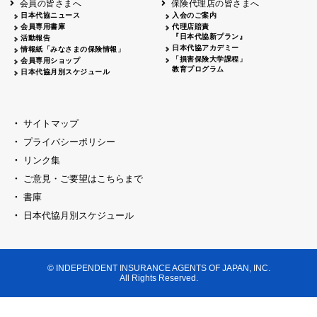
会員の皆さまへ
保険代理店の皆さまへ
山梨
シャトレーゼホテル談露館
日本代協ニュース
入会のご案内
会員専用書庫
代理店賠責
2026.04.17
『日本代協新プラン』
三重
四日市
活動報告
四日市地場産業振興センター
日本代協アカデミー
情報紙「みなさまの保険情報」
2026.04.23
「損害保険大学課程」
会員専用ショップ
三重
津
教育プログラム
日本代協月別スケジュール
津駅前 第一ビル
2026.05.28
石川
石川県地場産業振興センター
2026.06.05
サイトマップ
奈良
奈良ロイヤルホテル・ロイヤルホール
プライバシーポリシー
2026.06.09
大阪
リンク集
損保ジャパン会議室
ご意見・ご要望はこちらまで
2026.05.20
大阪
書庫
大阪市中央公会堂
2026.04.17
日本代協月別スケジュール
大阪
北摂
大阪代協会議室
2026.04.23
大阪
中央
大阪代協会議室
© INDEPENDENT INSURANCE AGENTS OF JAPAN, INC.
2026.05.19
All Rights Reserved.
兵庫
神戸市産業振興センター レセプションル
2026.06.12
兵庫
阪神