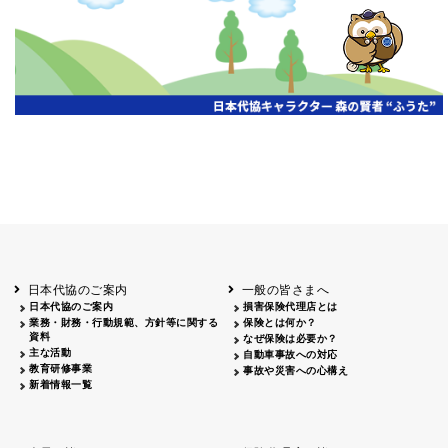
開催年月日
主催
会場
2026.06.03
北海道
ホテルライフォート札幌
2026.05.29
北海道
釧路
釧路センチュリーキャッスルホテル
2026.05.21
青森
ホテル青森
2026.04.24
青森
八戸
八戸パークホテル
2026.05.21
岩手
キオクシア アイーナ
2026.05.27
日本代協のご案内
一般の皆さまへ
秋田
イヤタカ
日本代協のご案内
損害保険代理店とは
2026.06.05
業務・財務・行動規範、方針等に関する
保険とは何か？
やまがた
資料
なぜ保険は必要か？
山形国際ホテル
主な活動
自動車事故への対応
2026.05.22
教育研修事業
事故や災害への心構え
長野
新着情報一覧
ホテル圓山荘
2026.05.15
長野
中信
損保ジャパン松本ビル
2026.05.28