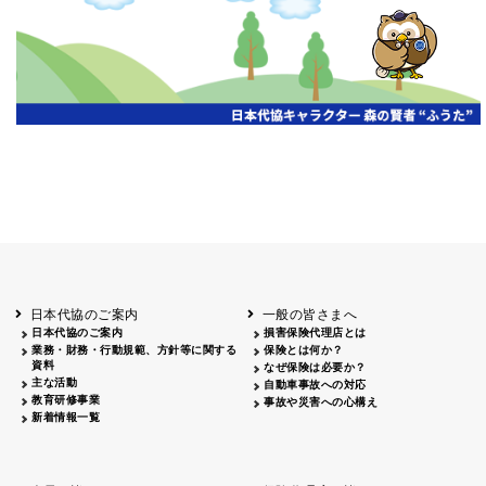
開催年月日
主催
会場
2026.06.03
北海道
ホテルライフォート札幌
2026.05.29
北海道
釧路
釧路センチュリーキャッスルホテル
2026.05.21
青森
ホテル青森
2026.04.24
青森
八戸
八戸パークホテル
2026.05.21
岩手
キオクシア アイーナ
2026.05.27
日本代協のご案内
一般の皆さまへ
秋田
イヤタカ
日本代協のご案内
損害保険代理店とは
2026.06.05
業務・財務・行動規範、方針等に関する
保険とは何か？
やまがた
資料
なぜ保険は必要か？
山形国際ホテル
主な活動
自動車事故への対応
2026.05.22
教育研修事業
事故や災害への心構え
長野
新着情報一覧
ホテル圓山荘
2026.05.15
長野
中信
損保ジャパン松本ビル
2026.05.28