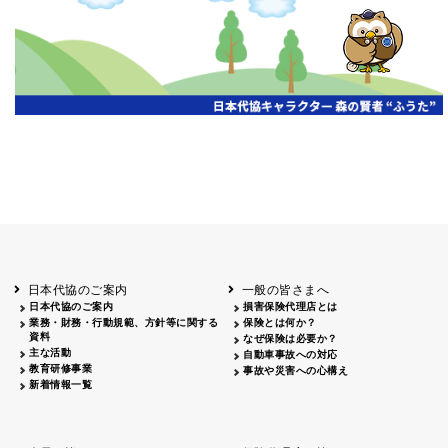
開催年月日
主催
会場
2026.06.03
北海道
ホテルライフォート札幌
2026.05.29
北海道
釧路
釧路センチュリーキャッスルホテル
2026.05.21
青森
ホテル青森
2026.04.24
青森
八戸
八戸パークホテル
2026.05.21
岩手
キオクシア アイーナ
2026.05.27
日本代協のご案内
一般の皆さまへ
秋田
イヤタカ
日本代協のご案内
損害保険代理店とは
2026.06.05
業務・財務・行動規範、方針等に関する
保険とは何か？
やまがた
資料
なぜ保険は必要か？
山形国際ホテル
主な活動
自動車事故への対応
2026.05.22
教育研修事業
事故や災害への心構え
長野
新着情報一覧
ホテル圓山荘
2026.05.15
長野
中信
損保ジャパン松本ビル
2026.05.28