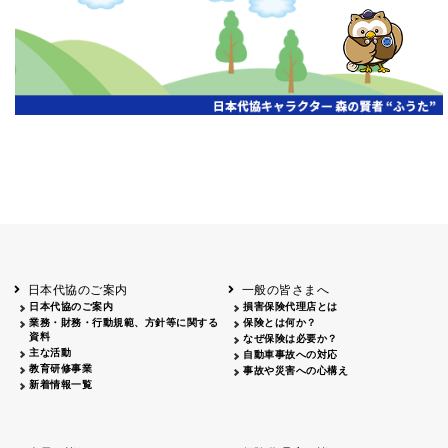
開催年月日
主催
会場
2026.06.03
北海道
ホテルライフォート札幌
2026.05.29
北海道
釧路
釧路センチュリーキャッスルホテル
2026.05.21
青森
ホテル青森
2026.04.24
青森
八戸
八戸パークホテル
2026.05.21
岩手
キオクシア アイーナ
2026.05.27
日本代協のご案内
一般の皆さまへ
秋田
イヤタカ
日本代協のご案内
損害保険代理店とは
2026.06.05
業務・財務・行動規範、方針等に関する
保険とは何か？
やまがた
資料
なぜ保険は必要か？
山形国際ホテル
主な活動
自動車事故への対応
2026.05.22
教育研修事業
事故や災害への心構え
長野
新着情報一覧
ホテル圓山荘
2026.05.15
長野
中信
損保ジャパン松本ビル
2026.05.28