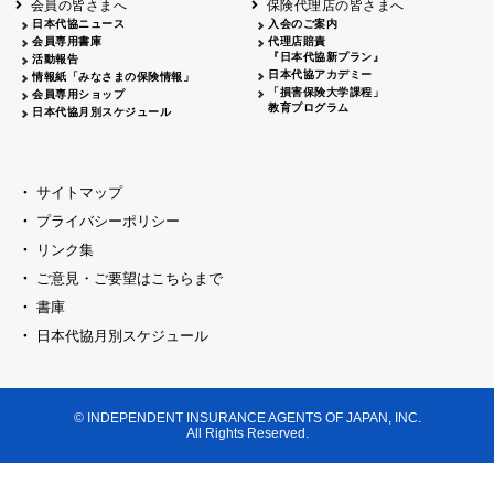
会員の皆さまへ
保険代理店の皆さまへ
山梨
シャトレーゼホテル談露館
日本代協ニュース
入会のご案内
会員専用書庫
代理店賠責
2026.04.17
『日本代協新プラン』
三重
四日市
活動報告
四日市地場産業振興センター
日本代協アカデミー
情報紙「みなさまの保険情報」
2026.04.23
「損害保険大学課程」
会員専用ショップ
三重
津
教育プログラム
日本代協月別スケジュール
津駅前 第一ビル
2026.05.28
石川
石川県地場産業振興センター
2026.06.05
サイトマップ
奈良
奈良ロイヤルホテル・ロイヤルホール
プライバシーポリシー
2026.06.09
大阪
リンク集
損保ジャパン会議室
ご意見・ご要望はこちらまで
2026.05.20
大阪
書庫
大阪市中央公会堂
2026.04.17
日本代協月別スケジュール
大阪
北摂
大阪代協会議室
2026.04.23
大阪
中央
大阪代協会議室
© INDEPENDENT INSURANCE AGENTS OF JAPAN, INC.
2026.05.19
All Rights Reserved.
兵庫
神戸市産業振興センター レセプションル
2026.06.12
兵庫
阪神