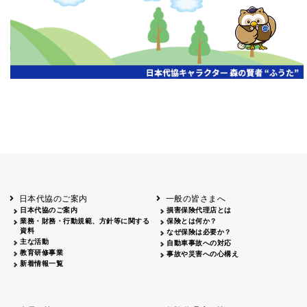
開催年月日
主催
会場
2026.06.03
北海道
ホテルライフォート札幌
2026.05.29
北海道
釧路
釧路センチュリーキャッスルホテル
2026.05.21
青森
ホテル青森
2026.04.24
青森
八戸
八戸パークホテル
2026.05.21
岩手
キオクシア アイーナ
2026.05.27
日本代協のご案内
一般の皆さまへ
秋田
イヤタカ
日本代協のご案内
損害保険代理店とは
2026.06.05
業務・財務・行動規範、方針等に関する
保険とは何か？
やまがた
資料
なぜ保険は必要か？
山形国際ホテル
主な活動
自動車事故への対応
2026.05.22
教育研修事業
事故や災害への心構え
長野
新着情報一覧
ホテル圓山荘
2026.05.15
長野
中信
損保ジャパン松本ビル
2026.05.28