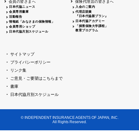
会員の皆さまへ
保険代理店の皆さまへ
山梨
シャトレーゼホテル談露館
日本代協ニュース
入会のご案内
会員専用書庫
代理店賠責
2026.04.17
『日本代協新プラン』
三重
四日市
活動報告
四日市地場産業振興センター
日本代協アカデミー
情報紙「みなさまの保険情報」
2026.04.23
「損害保険大学課程」
会員専用ショップ
三重
津
教育プログラム
日本代協月別スケジュール
津駅前 第一ビル
2026.05.28
石川
石川県地場産業振興センター
2026.06.05
サイトマップ
奈良
奈良ロイヤルホテル・ロイヤルホール
プライバシーポリシー
2026.06.09
大阪
リンク集
損保ジャパン会議室
ご意見・ご要望はこちらまで
2026.05.20
大阪
書庫
大阪市中央公会堂
2026.04.17
日本代協月別スケジュール
大阪
北摂
大阪代協会議室
2026.04.23
大阪
中央
大阪代協会議室
© INDEPENDENT INSURANCE AGENTS OF JAPAN, INC.
2026.05.19
All Rights Reserved.
兵庫
神戸市産業振興センター レセプションル
2026.06.12
兵庫
阪神