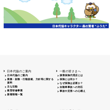
開催年月日
主催
会場
2026.06.03
北海道
ホテルライフォート札幌
2026.05.29
北海道
釧路
釧路センチュリーキャッスルホテル
2026.05.21
青森
ホテル青森
2026.04.24
青森
八戸
八戸パークホテル
2026.05.21
岩手
キオクシア アイーナ
2026.05.27
日本代協のご案内
一般の皆さまへ
秋田
イヤタカ
日本代協のご案内
損害保険代理店とは
2026.06.05
業務・財務・行動規範、方針等に関する
保険とは何か？
やまがた
資料
なぜ保険は必要か？
山形国際ホテル
主な活動
自動車事故への対応
2026.05.22
教育研修事業
事故や災害への心構え
長野
新着情報一覧
ホテル圓山荘
2026.05.15
長野
中信
損保ジャパン松本ビル
2026.05.28