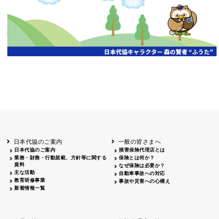
開催年月日
主催
会場
2026.06.03
北海道
ホテルライフォート札幌
2026.05.29
北海道
釧路
釧路センチュリーキャッスルホテル
2026.05.21
青森
ホテル青森
2026.04.24
青森
八戸
八戸パークホテル
2026.05.21
岩手
キオクシア アイーナ
2026.05.27
日本代協のご案内
一般の皆さまへ
秋田
イヤタカ
日本代協のご案内
損害保険代理店とは
2026.06.05
業務・財務・行動規範、方針等に関する
保険とは何か？
やまがた
資料
なぜ保険は必要か？
山形国際ホテル
主な活動
自動車事故への対応
2026.05.22
教育研修事業
事故や災害への心構え
長野
新着情報一覧
ホテル圓山荘
2026.05.15
長野
中信
損保ジャパン松本ビル
2026.05.28