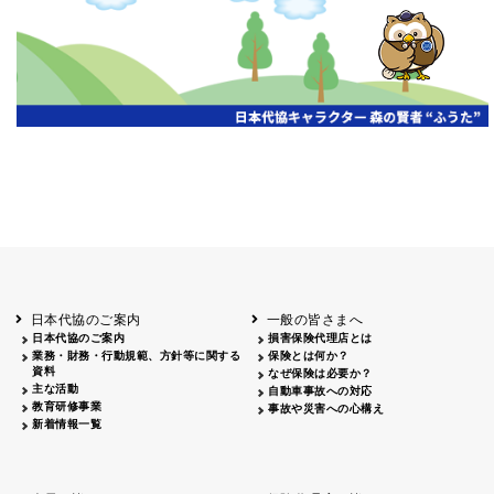
開催年月日
主催
会場
2026.06.03
北海道
ホテルライフォート札幌
2026.05.29
北海道
釧路
釧路センチュリーキャッスルホテル
2026.05.21
青森
ホテル青森
2026.04.24
青森
八戸
八戸パークホテル
2026.05.21
岩手
キオクシア アイーナ
2026.05.27
日本代協のご案内
一般の皆さまへ
秋田
イヤタカ
日本代協のご案内
損害保険代理店とは
2026.06.05
業務・財務・行動規範、方針等に関する
保険とは何か？
やまがた
資料
なぜ保険は必要か？
山形国際ホテル
主な活動
自動車事故への対応
2026.05.22
教育研修事業
事故や災害への心構え
長野
新着情報一覧
ホテル圓山荘
2026.05.15
長野
中信
損保ジャパン松本ビル
2026.05.28