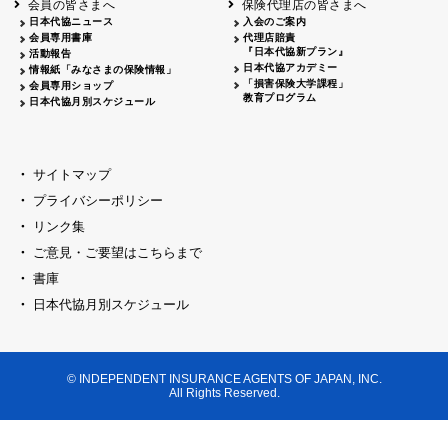
会員の皆さまへ
保険代理店の皆さまへ
山梨
シャトレーゼホテル談露館
日本代協ニュース
入会のご案内
会員専用書庫
代理店賠責
2026.04.17
『日本代協新プラン』
三重
四日市
活動報告
四日市地場産業振興センター
日本代協アカデミー
情報紙「みなさまの保険情報」
2026.04.23
「損害保険大学課程」
会員専用ショップ
三重
津
教育プログラム
日本代協月別スケジュール
津駅前 第一ビル
2026.05.28
石川
石川県地場産業振興センター
2026.06.05
サイトマップ
奈良
奈良ロイヤルホテル・ロイヤルホール
プライバシーポリシー
2026.06.09
大阪
リンク集
損保ジャパン会議室
ご意見・ご要望はこちらまで
2026.05.20
大阪
書庫
大阪市中央公会堂
2026.04.17
日本代協月別スケジュール
大阪
北摂
大阪代協会議室
2026.04.23
大阪
中央
大阪代協会議室
© INDEPENDENT INSURANCE AGENTS OF JAPAN, INC.
2026.05.19
All Rights Reserved.
兵庫
神戸市産業振興センター レセプションル
2026.06.12
兵庫
阪神