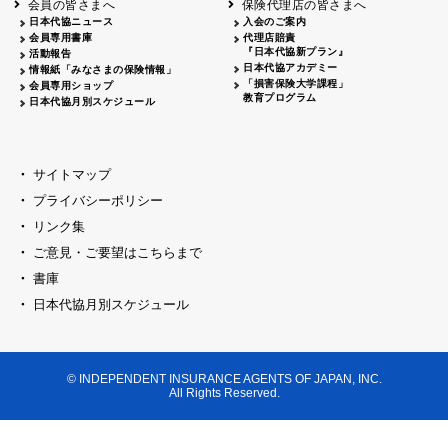
会員の皆さまへ
保険代理店の皆さまへ
山梨
シャトレーゼホテル談露館
日本代協ニュース
入会のご案内
会員専用書庫
代理店賠責
2026.04.17
『日本代協新プラン』
三重
四日市
活動報告
四日市地場産業振興センター
日本代協アカデミー
情報紙「みなさまの保険情報」
2026.04.23
「損害保険大学課程」
会員専用ショップ
三重
津
教育プログラム
日本代協月別スケジュール
津駅前 第一ビル
2026.05.28
石川
石川県地場産業振興センター
2026.06.05
サイトマップ
奈良
奈良ロイヤルホテル・ロイヤルホール
プライバシーポリシー
2026.06.09
大阪
リンク集
損保ジャパン会議室
ご意見・ご要望はこちらまで
2026.05.20
大阪
書庫
大阪市中央公会堂
2026.04.17
日本代協月別スケジュール
大阪
北摂
大阪代協会議室
2026.04.23
大阪
中央
大阪代協会議室
© INDEPENDENT INSURANCE AGENTS OF JAPAN, INC.
2026.05.19
All Rights Reserved.
兵庫
神戸市産業振興センター レセプションル
2026.06.12
兵庫
阪神