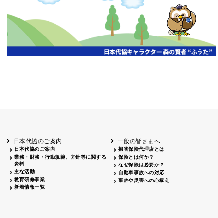
開催年月日
主催
会場
2026.06.03
北海道
ホテルライフォート札幌
2026.05.29
北海道
釧路
釧路センチュリーキャッスルホテル
2026.05.21
青森
ホテル青森
2026.04.24
青森
八戸
八戸パークホテル
2026.05.21
岩手
キオクシア アイーナ
2026.05.27
日本代協のご案内
一般の皆さまへ
秋田
イヤタカ
日本代協のご案内
損害保険代理店とは
2026.06.05
業務・財務・行動規範、方針等に関する
保険とは何か？
やまがた
資料
なぜ保険は必要か？
山形国際ホテル
主な活動
自動車事故への対応
2026.05.22
教育研修事業
事故や災害への心構え
長野
新着情報一覧
ホテル圓山荘
2026.05.15
長野
中信
損保ジャパン松本ビル
2026.05.28