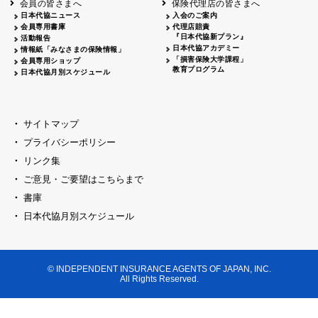
会員の皆さまへ
保険代理店の皆さまへ
山梨
シャトレーゼホテル談露館
日本代協ニュース
入会のご案内
会員専用書庫
代理店賠責
2026.04.17
『日本代協新プラン』
三重
四日市
活動報告
四日市地場産業振興センター
日本代協アカデミー
情報紙「みなさまの保険情報」
2026.04.23
「損害保険大学課程」
会員専用ショップ
三重
津
教育プログラム
日本代協月別スケジュール
津駅前 第一ビル
2026.05.28
石川
石川県地場産業振興センター
2026.06.05
サイトマップ
奈良
奈良ロイヤルホテル・ロイヤルホール
プライバシーポリシー
2026.06.09
大阪
リンク集
損保ジャパン会議室
ご意見・ご要望はこちらまで
2026.05.20
大阪
書庫
大阪市中央公会堂
2026.04.17
日本代協月別スケジュール
大阪
北摂
大阪代協会議室
2026.04.23
大阪
中央
大阪代協会議室
© INDEPENDENT INSURANCE AGENTS OF JAPAN, INC.
2026.05.19
All Rights Reserved.
兵庫
神戸市産業振興センター レセプションル
2026.06.12
兵庫
阪神