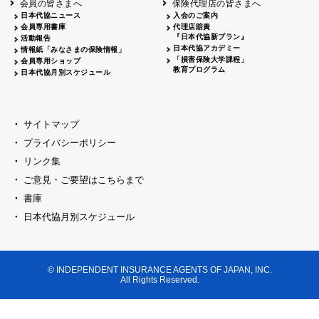
会員の皆さまへ
保険代理店の皆さまへ
山梨
シャトレーゼホテル談露館
日本代協ニュース
入会のご案内
会員専用書庫
代理店賠責
2026.04.17
『日本代協新プラン』
三重
四日市
活動報告
四日市地場産業振興センター
日本代協アカデミー
情報紙「みなさまの保険情報」
2026.04.23
「損害保険大学課程」
会員専用ショップ
三重
津
教育プログラム
日本代協月別スケジュール
津駅前 第一ビル
2026.05.28
石川
石川県地場産業振興センター
2026.06.05
サイトマップ
奈良
奈良ロイヤルホテル・ロイヤルホール
プライバシーポリシー
2026.06.09
大阪
リンク集
損保ジャパン会議室
ご意見・ご要望はこちらまで
2026.05.20
大阪
書庫
大阪市中央公会堂
2026.04.17
日本代協月別スケジュール
大阪
北摂
大阪代協会議室
2026.04.23
大阪
中央
大阪代協会議室
© INDEPENDENT INSURANCE AGENTS OF JAPAN, INC.
2026.05.19
All Rights Reserved.
兵庫
神戸市産業振興センター レセプションル
2026.06.12
兵庫
阪神