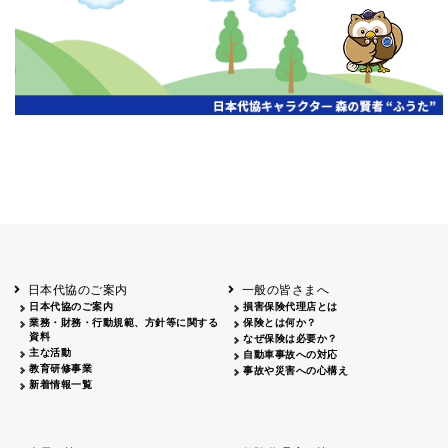
開催年月日
主催
会場
2026.06.03
北海道
ホテルライフォート札幌
2026.05.29
北海道
釧路
釧路センチュリーキャッスルホテル
2026.05.21
青森
ホテル青森
2026.04.24
青森
八戸
八戸パークホテル
2026.05.21
岩手
キオクシア アイーナ
2026.05.27
日本代協のご案内
一般の皆さまへ
秋田
イヤタカ
日本代協のご案内
損害保険代理店とは
2026.06.05
業務・財務・行動規範、方針等に関する
保険とは何か？
やまがた
資料
なぜ保険は必要か？
山形国際ホテル
主な活動
自動車事故への対応
2026.05.22
教育研修事業
事故や災害への心構え
長野
新着情報一覧
ホテル圓山荘
2026.05.15
長野
中信
損保ジャパン松本ビル
2026.05.28