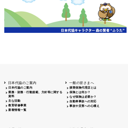
開催年月日
主催
会場
2026.06.03
北海道
ホテルライフォート札幌
2026.05.29
北海道
釧路
釧路センチュリーキャッスルホテル
2026.05.21
青森
ホテル青森
2026.04.24
青森
八戸
八戸パークホテル
2026.05.21
岩手
キオクシア アイーナ
2026.05.27
日本代協のご案内
一般の皆さまへ
秋田
イヤタカ
日本代協のご案内
損害保険代理店とは
2026.06.05
業務・財務・行動規範、方針等に関する
保険とは何か？
やまがた
資料
なぜ保険は必要か？
山形国際ホテル
主な活動
自動車事故への対応
2026.05.22
教育研修事業
事故や災害への心構え
長野
新着情報一覧
ホテル圓山荘
2026.05.15
長野
中信
損保ジャパン松本ビル
2026.05.28