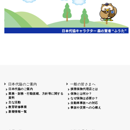
開催年月日
主催
会場
2026.06.03
北海道
ホテルライフォート札幌
2026.05.29
北海道
釧路
釧路センチュリーキャッスルホテル
2026.05.21
青森
ホテル青森
2026.04.24
青森
八戸
八戸パークホテル
2026.05.21
岩手
キオクシア アイーナ
2026.05.27
日本代協のご案内
一般の皆さまへ
秋田
イヤタカ
日本代協のご案内
損害保険代理店とは
2026.06.05
業務・財務・行動規範、方針等に関する
保険とは何か？
やまがた
資料
なぜ保険は必要か？
山形国際ホテル
主な活動
自動車事故への対応
2026.05.22
教育研修事業
事故や災害への心構え
長野
新着情報一覧
ホテル圓山荘
2026.05.15
長野
中信
損保ジャパン松本ビル
2026.05.28