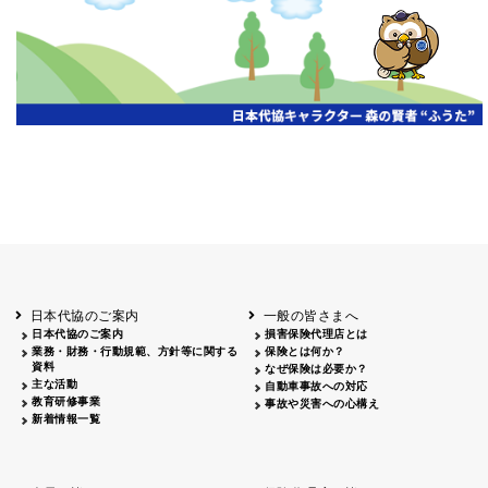
開催年月日
主催
会場
2026.06.03
北海道
ホテルライフォート札幌
2026.05.29
北海道
釧路
釧路センチュリーキャッスルホテル
2026.05.21
青森
ホテル青森
2026.04.24
青森
八戸
八戸パークホテル
2026.05.21
岩手
キオクシア アイーナ
2026.05.27
日本代協のご案内
一般の皆さまへ
秋田
イヤタカ
日本代協のご案内
損害保険代理店とは
2026.06.05
業務・財務・行動規範、方針等に関する
保険とは何か？
やまがた
資料
なぜ保険は必要か？
山形国際ホテル
主な活動
自動車事故への対応
2026.05.22
教育研修事業
事故や災害への心構え
長野
新着情報一覧
ホテル圓山荘
2026.05.15
長野
中信
損保ジャパン松本ビル
2026.05.28