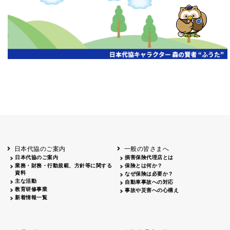
開催年月日
主催
会場
2026.06.03
北海道
ホテルライフォート札幌
2026.05.29
北海道
釧路
釧路センチュリーキャッスルホテル
2026.05.21
青森
ホテル青森
2026.04.24
青森
八戸
八戸パークホテル
2026.05.21
岩手
キオクシア アイーナ
2026.05.27
日本代協のご案内
一般の皆さまへ
秋田
イヤタカ
日本代協のご案内
損害保険代理店とは
2026.06.05
業務・財務・行動規範、方針等に関する
保険とは何か？
やまがた
資料
なぜ保険は必要か？
山形国際ホテル
主な活動
自動車事故への対応
2026.05.22
教育研修事業
事故や災害への心構え
長野
新着情報一覧
ホテル圓山荘
2026.05.15
長野
中信
損保ジャパン松本ビル
2026.05.28