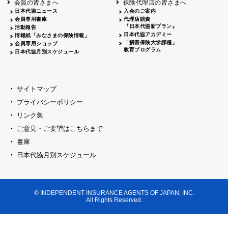
会員の皆さまへ
保険代理店の皆さまへ
山梨
シャトレーゼホテル談露館
日本代協ニュース
入会のご案内
会員専用書庫
代理店賠責
2026.04.17
『日本代協新プラン』
三重
四日市
活動報告
四日市地場産業振興センター
日本代協アカデミー
情報紙「みなさまの保険情報」
2026.04.23
「損害保険大学課程」
会員専用ショップ
三重
津
教育プログラム
日本代協月別スケジュール
津駅前 第一ビル
2026.05.28
石川
石川県地場産業振興センター
2026.06.05
サイトマップ
奈良
奈良ロイヤルホテル・ロイヤルホール
プライバシーポリシー
2026.06.09
大阪
リンク集
損保ジャパン会議室
ご意見・ご要望はこちらまで
2026.05.20
大阪
書庫
大阪市中央公会堂
2026.04.17
日本代協月別スケジュール
大阪
北摂
大阪代協会議室
2026.04.23
大阪
中央
大阪代協会議室
© INDEPENDENT INSURANCE AGENTS OF JAPAN, INC.
2026.05.19
All Rights Reserved.
兵庫
神戸市産業振興センター レセプションル
2026.06.12
兵庫
阪神