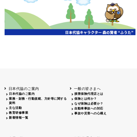
開催年月日
主催
会場
2026.06.03
北海道
ホテルライフォート札幌
2026.05.29
北海道
釧路
釧路センチュリーキャッスルホテル
2026.05.21
青森
ホテル青森
2026.04.24
青森
八戸
八戸パークホテル
2026.05.21
岩手
キオクシア アイーナ
2026.05.27
日本代協のご案内
一般の皆さまへ
秋田
イヤタカ
日本代協のご案内
損害保険代理店とは
2026.06.05
業務・財務・行動規範、方針等に関する
保険とは何か？
やまがた
資料
なぜ保険は必要か？
山形国際ホテル
主な活動
自動車事故への対応
2026.05.22
教育研修事業
事故や災害への心構え
長野
新着情報一覧
ホテル圓山荘
2026.05.15
長野
中信
損保ジャパン松本ビル
2026.05.28