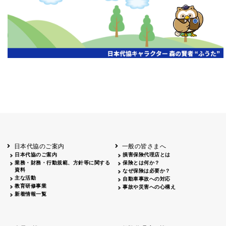
開催年月日
主催
会場
2026.06.03
北海道
ホテルライフォート札幌
2026.05.29
北海道
釧路
釧路センチュリーキャッスルホテル
2026.05.21
青森
ホテル青森
2026.04.24
青森
八戸
八戸パークホテル
2026.05.21
岩手
キオクシア アイーナ
2026.05.27
日本代協のご案内
一般の皆さまへ
秋田
イヤタカ
日本代協のご案内
損害保険代理店とは
2026.06.05
業務・財務・行動規範、方針等に関する
保険とは何か？
やまがた
資料
なぜ保険は必要か？
山形国際ホテル
主な活動
自動車事故への対応
2026.05.22
教育研修事業
事故や災害への心構え
長野
新着情報一覧
ホテル圓山荘
2026.05.15
長野
中信
損保ジャパン松本ビル
2026.05.28