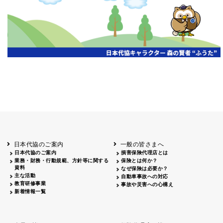
開催年月日
主催
会場
2026.06.03
北海道
ホテルライフォート札幌
2026.05.29
北海道
釧路
釧路センチュリーキャッスルホテル
2026.05.21
青森
ホテル青森
2026.04.24
青森
八戸
八戸パークホテル
2026.05.21
岩手
キオクシア アイーナ
2026.05.27
日本代協のご案内
一般の皆さまへ
秋田
イヤタカ
日本代協のご案内
損害保険代理店とは
2026.06.05
業務・財務・行動規範、方針等に関する
保険とは何か？
やまがた
資料
なぜ保険は必要か？
山形国際ホテル
主な活動
自動車事故への対応
2026.05.22
教育研修事業
事故や災害への心構え
長野
新着情報一覧
ホテル圓山荘
2026.05.15
長野
中信
損保ジャパン松本ビル
2026.05.28