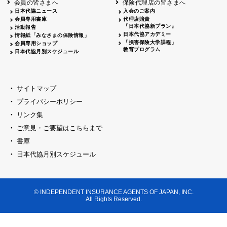
会員の皆さまへ
保険代理店の皆さまへ
山梨
シャトレーゼホテル談露館
日本代協ニュース
入会のご案内
会員専用書庫
代理店賠責
2026.04.17
『日本代協新プラン』
三重
四日市
活動報告
四日市地場産業振興センター
日本代協アカデミー
情報紙「みなさまの保険情報」
2026.04.23
「損害保険大学課程」
会員専用ショップ
三重
津
教育プログラム
日本代協月別スケジュール
津駅前 第一ビル
2026.05.28
石川
石川県地場産業振興センター
2026.06.05
サイトマップ
奈良
奈良ロイヤルホテル・ロイヤルホール
プライバシーポリシー
2026.06.09
大阪
リンク集
損保ジャパン会議室
ご意見・ご要望はこちらまで
2026.05.20
大阪
書庫
大阪市中央公会堂
2026.04.17
日本代協月別スケジュール
大阪
北摂
大阪代協会議室
2026.04.23
大阪
中央
大阪代協会議室
© INDEPENDENT INSURANCE AGENTS OF JAPAN, INC.
2026.05.19
All Rights Reserved.
兵庫
神戸市産業振興センター レセプションル
2026.06.12
兵庫
阪神