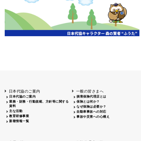
開催年月日
主催
会場
2026.06.03
北海道
ホテルライフォート札幌
2026.05.29
北海道
釧路
釧路センチュリーキャッスルホテル
2026.05.21
青森
ホテル青森
2026.04.24
青森
八戸
八戸パークホテル
2026.05.21
岩手
キオクシア アイーナ
2026.05.27
日本代協のご案内
一般の皆さまへ
秋田
イヤタカ
日本代協のご案内
損害保険代理店とは
2026.06.05
業務・財務・行動規範、方針等に関する
保険とは何か？
やまがた
資料
なぜ保険は必要か？
山形国際ホテル
主な活動
自動車事故への対応
2026.05.22
教育研修事業
事故や災害への心構え
長野
新着情報一覧
ホテル圓山荘
2026.05.15
長野
中信
損保ジャパン松本ビル
2026.05.28