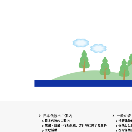
主催
20
北海道
ホ
20
北海道
釧路
釧
ス
20
青森
ホ
20
青森
八戸
八
日本代協のご案内
一般の皆
20
岩手
日本代協のご案内
損害保険
キ
業務・財務・行動規範、方針等に関する資料
保険とは
20
主な活動
なぜ保険