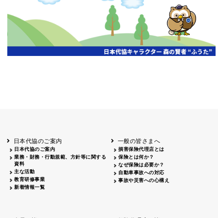
開催年月日
主催
会場
2026.06.03
北海道
ホテルライフォート札幌
2026.05.29
北海道
釧路
釧路センチュリーキャッスルホテル
2026.05.21
青森
ホテル青森
2026.04.24
青森
八戸
八戸パークホテル
2026.05.21
岩手
キオクシア アイーナ
2026.05.27
日本代協のご案内
一般の皆さまへ
秋田
イヤタカ
日本代協のご案内
損害保険代理店とは
2026.06.05
業務・財務・行動規範、方針等に関する
保険とは何か？
やまがた
資料
なぜ保険は必要か？
山形国際ホテル
主な活動
自動車事故への対応
2026.05.22
教育研修事業
事故や災害への心構え
長野
新着情報一覧
ホテル圓山荘
2026.05.15
長野
中信
損保ジャパン松本ビル
2026.05.28