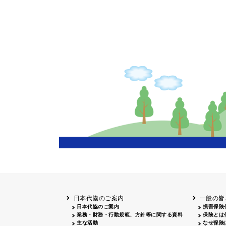
主催
20
北海道
ホ
20
北海道
釧路
釧
ス
20
青森
ホ
20
青森
八戸
八
日本代協のご案内
一般の皆
20
岩手
日本代協のご案内
損害保険
キ
業務・財務・行動規範、方針等に関する資料
保険とは
20
主な活動
なぜ保険