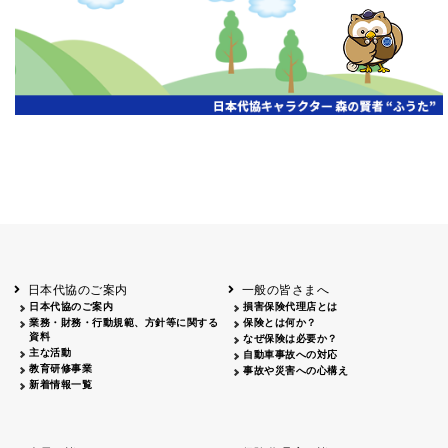
開催年月日
主催
会場
2026.06.03
北海道
ホテルライフォート札幌
2026.05.29
北海道
釧路
釧路センチュリーキャッスルホテル
2026.05.21
青森
ホテル青森
2026.04.24
青森
八戸
八戸パークホテル
2026.05.21
岩手
キオクシア アイーナ
2026.05.27
日本代協のご案内
一般の皆さまへ
秋田
イヤタカ
日本代協のご案内
損害保険代理店とは
2026.06.05
業務・財務・行動規範、方針等に関する
保険とは何か？
やまがた
資料
なぜ保険は必要か？
山形国際ホテル
主な活動
自動車事故への対応
2026.05.22
教育研修事業
事故や災害への心構え
長野
新着情報一覧
ホテル圓山荘
2026.05.15
長野
中信
損保ジャパン松本ビル
2026.05.28