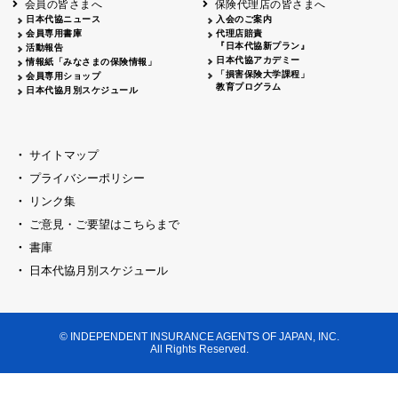
会員の皆さまへ
保険代理店の皆さまへ
山梨
シャトレーゼホテル談露館
日本代協ニュース
入会のご案内
会員専用書庫
代理店賠責
2026.04.17
『日本代協新プラン』
三重
四日市
活動報告
四日市地場産業振興センター
日本代協アカデミー
情報紙「みなさまの保険情報」
2026.04.23
「損害保険大学課程」
会員専用ショップ
三重
津
教育プログラム
日本代協月別スケジュール
津駅前 第一ビル
2026.05.28
石川
石川県地場産業振興センター
2026.06.05
サイトマップ
奈良
奈良ロイヤルホテル・ロイヤルホール
プライバシーポリシー
2026.06.09
大阪
リンク集
損保ジャパン会議室
ご意見・ご要望はこちらまで
2026.05.20
大阪
書庫
大阪市中央公会堂
2026.04.17
日本代協月別スケジュール
大阪
北摂
大阪代協会議室
2026.04.23
大阪
中央
大阪代協会議室
© INDEPENDENT INSURANCE AGENTS OF JAPAN, INC.
2026.05.19
All Rights Reserved.
兵庫
神戸市産業振興センター レセプションル
2026.06.12
兵庫
阪神