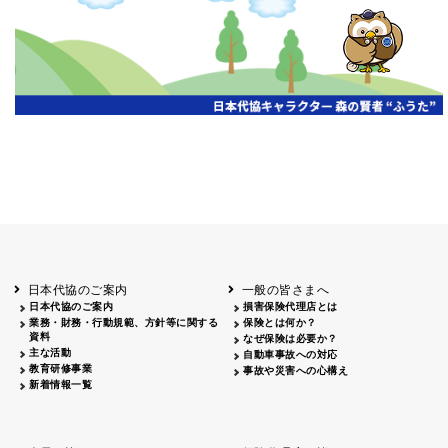
開催年月日
主催
会場
2026.06.03
北海道
ホテルライフォート札幌
2026.05.29
北海道
釧路
釧路センチュリーキャッスルホテル
2026.05.21
青森
ホテル青森
2026.04.24
青森
八戸
八戸パークホテル
2026.05.21
岩手
キオクシア アイーナ
2026.05.27
日本代協のご案内
一般の皆さまへ
秋田
イヤタカ
日本代協のご案内
損害保険代理店とは
2026.06.05
業務・財務・行動規範、方針等に関する
保険とは何か？
やまがた
資料
なぜ保険は必要か？
山形国際ホテル
主な活動
自動車事故への対応
2026.05.22
教育研修事業
事故や災害への心構え
長野
新着情報一覧
ホテル圓山荘
2026.05.15
長野
中信
損保ジャパン松本ビル
2026.05.28