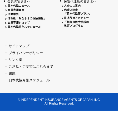
会員の皆さまへ
保険代理店の皆さまへ
山梨
シャトレーゼホテル談露館
日本代協ニュース
入会のご案内
会員専用書庫
代理店賠責
2026.04.17
『日本代協新プラン』
三重
四日市
活動報告
四日市地場産業振興センター
日本代協アカデミー
情報紙「みなさまの保険情報」
2026.04.23
「損害保険大学課程」
会員専用ショップ
三重
津
教育プログラム
日本代協月別スケジュール
津駅前 第一ビル
2026.05.28
石川
石川県地場産業振興センター
2026.06.05
サイトマップ
奈良
奈良ロイヤルホテル・ロイヤルホール
プライバシーポリシー
2026.06.09
大阪
リンク集
損保ジャパン会議室
ご意見・ご要望はこちらまで
2026.05.20
大阪
書庫
大阪市中央公会堂
2026.04.17
日本代協月別スケジュール
大阪
北摂
大阪代協会議室
2026.04.23
大阪
中央
大阪代協会議室
© INDEPENDENT INSURANCE AGENTS OF JAPAN, INC.
2026.05.19
All Rights Reserved.
兵庫
神戸市産業振興センター レセプションル
2026.06.12
兵庫
阪神