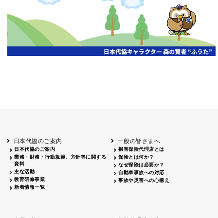
開催年月日
主催
会場
2026.06.03
北海道
ホテルライフォート札幌
2026.05.29
北海道
釧路
釧路センチュリーキャッスルホテル
2026.05.21
青森
ホテル青森
2026.04.24
青森
八戸
八戸パークホテル
2026.05.21
岩手
キオクシア アイーナ
2026.05.27
日本代協のご案内
一般の皆さまへ
秋田
イヤタカ
日本代協のご案内
損害保険代理店とは
2026.06.05
業務・財務・行動規範、方針等に関する
保険とは何か？
やまがた
資料
なぜ保険は必要か？
山形国際ホテル
主な活動
自動車事故への対応
2026.05.22
教育研修事業
事故や災害への心構え
長野
新着情報一覧
ホテル圓山荘
2026.05.15
長野
中信
損保ジャパン松本ビル
2026.05.28