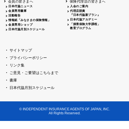
会員の皆さまへ
保険代理店の皆さまへ
山梨
シャトレーゼホテル談露館
日本代協ニュース
入会のご案内
会員専用書庫
代理店賠責
2026.04.17
『日本代協新プラン』
三重
四日市
活動報告
四日市地場産業振興センター
日本代協アカデミー
情報紙「みなさまの保険情報」
2026.04.23
「損害保険大学課程」
会員専用ショップ
三重
津
教育プログラム
日本代協月別スケジュール
津駅前 第一ビル
2026.05.28
石川
石川県地場産業振興センター
2026.06.05
サイトマップ
奈良
奈良ロイヤルホテル・ロイヤルホール
プライバシーポリシー
2026.06.09
大阪
リンク集
損保ジャパン会議室
ご意見・ご要望はこちらまで
2026.05.20
大阪
書庫
大阪市中央公会堂
2026.04.17
日本代協月別スケジュール
大阪
北摂
大阪代協会議室
2026.04.23
大阪
中央
大阪代協会議室
© INDEPENDENT INSURANCE AGENTS OF JAPAN, INC.
2026.05.19
All Rights Reserved.
兵庫
神戸市産業振興センター レセプションル
2026.06.12
兵庫
阪神