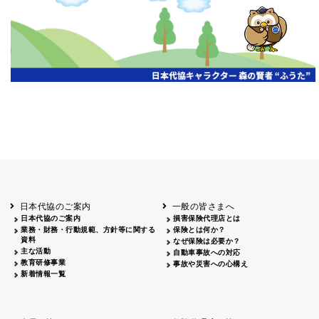
開催年月日
主催
会場
2026.06.03
北海道
ホテルライフォート札幌
2026.05.29
北海道
釧路
釧路センチュリーキャッスルホテル
2026.05.21
青森
ホテル青森
2026.04.24
青森
八戸
八戸パークホテル
2026.05.21
岩手
キオクシア アイーナ
2026.05.27
日本代協のご案内
一般の皆さまへ
秋田
イヤタカ
日本代協のご案内
損害保険代理店とは
2026.06.05
業務・財務・行動規範、方針等に関する
保険とは何か？
やまがた
資料
なぜ保険は必要か？
山形国際ホテル
主な活動
自動車事故への対応
2026.05.22
教育研修事業
事故や災害への心構え
長野
新着情報一覧
ホテル圓山荘
2026.05.15
長野
中信
損保ジャパン松本ビル
2026.05.28