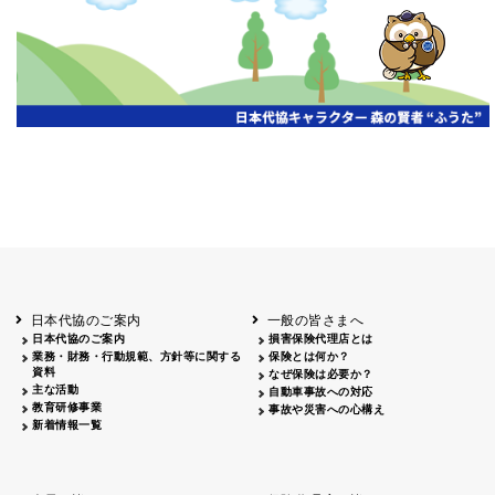
開催年月日
主催
会場
2026.06.03
北海道
ホテルライフォート札幌
2026.05.29
北海道
釧路
釧路センチュリーキャッスルホテル
2026.05.21
青森
ホテル青森
2026.04.24
青森
八戸
八戸パークホテル
2026.05.21
岩手
キオクシア アイーナ
2026.05.27
日本代協のご案内
一般の皆さまへ
秋田
イヤタカ
日本代協のご案内
損害保険代理店とは
2026.06.05
業務・財務・行動規範、方針等に関する
保険とは何か？
やまがた
資料
なぜ保険は必要か？
山形国際ホテル
主な活動
自動車事故への対応
2026.05.22
教育研修事業
事故や災害への心構え
長野
新着情報一覧
ホテル圓山荘
2026.05.15
長野
中信
損保ジャパン松本ビル
2026.05.28