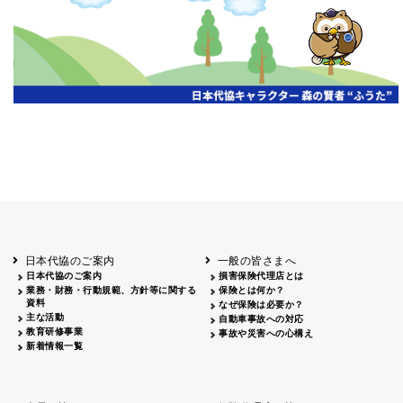
開催年月日
主催
会場
2026.06.03
北海道
ホテルライフォート札幌
2026.05.29
北海道
釧路
釧路センチュリーキャッスルホテル
2026.05.21
青森
ホテル青森
2026.04.24
青森
八戸
八戸パークホテル
2026.05.21
岩手
キオクシア アイーナ
2026.05.27
日本代協のご案内
一般の皆さまへ
秋田
イヤタカ
日本代協のご案内
損害保険代理店とは
2026.06.05
業務・財務・行動規範、方針等に関する
保険とは何か？
やまがた
資料
なぜ保険は必要か？
山形国際ホテル
主な活動
自動車事故への対応
2026.05.22
教育研修事業
事故や災害への心構え
長野
新着情報一覧
ホテル圓山荘
2026.05.15
長野
中信
損保ジャパン松本ビル
2026.05.28