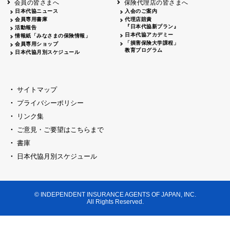
会員の皆さまへ
保険代理店の皆さまへ
山梨
シャトレーゼホテル談露館
日本代協ニュース
入会のご案内
会員専用書庫
代理店賠責
2026.04.17
『日本代協新プラン』
三重
四日市
活動報告
四日市地場産業振興センター
日本代協アカデミー
情報紙「みなさまの保険情報」
2026.04.23
「損害保険大学課程」
会員専用ショップ
三重
津
教育プログラム
日本代協月別スケジュール
津駅前 第一ビル
2026.05.28
石川
石川県地場産業振興センター
2026.06.05
サイトマップ
奈良
奈良ロイヤルホテル・ロイヤルホール
プライバシーポリシー
2026.06.09
大阪
リンク集
損保ジャパン会議室
ご意見・ご要望はこちらまで
2026.05.20
大阪
書庫
大阪市中央公会堂
2026.04.17
日本代協月別スケジュール
大阪
北摂
大阪代協会議室
2026.04.23
大阪
中央
大阪代協会議室
© INDEPENDENT INSURANCE AGENTS OF JAPAN, INC.
2026.05.19
All Rights Reserved.
兵庫
神戸市産業振興センター レセプションル
2026.06.12
兵庫
阪神