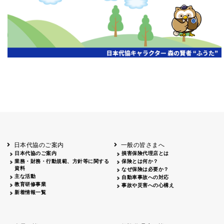
開催年月日
主催
会場
2026.06.03
北海道
ホテルライフォート札幌
2026.05.29
北海道
釧路
釧路センチュリーキャッスルホテル
2026.05.21
青森
ホテル青森
2026.04.24
青森
八戸
八戸パークホテル
2026.05.21
岩手
キオクシア アイーナ
2026.05.27
日本代協のご案内
一般の皆さまへ
秋田
イヤタカ
日本代協のご案内
損害保険代理店とは
2026.06.05
業務・財務・行動規範、方針等に関する
保険とは何か？
やまがた
資料
なぜ保険は必要か？
山形国際ホテル
主な活動
自動車事故への対応
2026.05.22
教育研修事業
事故や災害への心構え
長野
新着情報一覧
ホテル圓山荘
2026.05.15
長野
中信
損保ジャパン松本ビル
2026.05.28