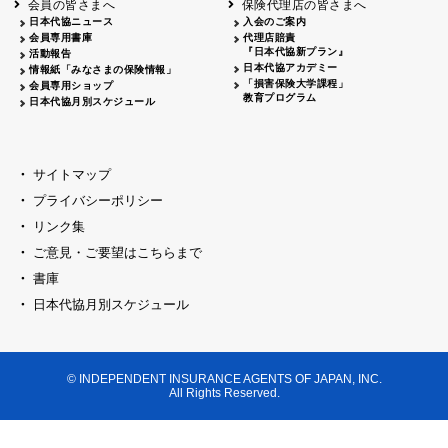
会員の皆さまへ
保険代理店の皆さまへ
山梨
シャトレーゼホテル談露館
日本代協ニュース
入会のご案内
会員専用書庫
代理店賠責
2026.04.17
『日本代協新プラン』
三重
四日市
活動報告
四日市地場産業振興センター
日本代協アカデミー
情報紙「みなさまの保険情報」
2026.04.23
「損害保険大学課程」
会員専用ショップ
三重
津
教育プログラム
日本代協月別スケジュール
津駅前 第一ビル
2026.05.28
石川
石川県地場産業振興センター
2026.06.05
サイトマップ
奈良
奈良ロイヤルホテル・ロイヤルホール
プライバシーポリシー
2026.06.09
大阪
リンク集
損保ジャパン会議室
ご意見・ご要望はこちらまで
2026.05.20
大阪
書庫
大阪市中央公会堂
2026.04.17
日本代協月別スケジュール
大阪
北摂
大阪代協会議室
2026.04.23
大阪
中央
大阪代協会議室
© INDEPENDENT INSURANCE AGENTS OF JAPAN, INC.
2026.05.19
All Rights Reserved.
兵庫
神戸市産業振興センター レセプションル
2026.06.12
兵庫
阪神