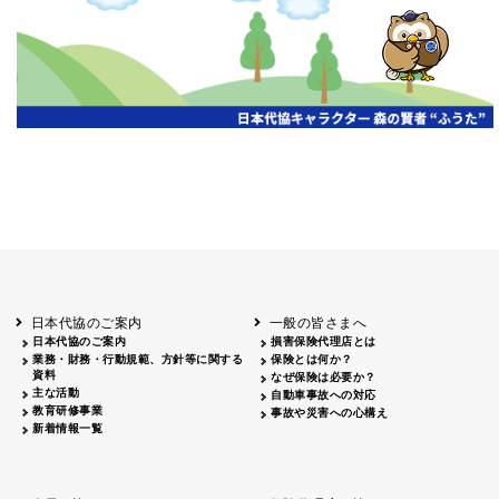
開催年月日
主催
会場
2026.06.03
北海道
ホテルライフォート札幌
2026.05.29
北海道
釧路
釧路センチュリーキャッスルホテル
2026.05.21
青森
ホテル青森
2026.04.24
青森
八戸
八戸パークホテル
2026.05.21
岩手
キオクシア アイーナ
2026.05.27
日本代協のご案内
一般の皆さまへ
秋田
イヤタカ
日本代協のご案内
損害保険代理店とは
2026.06.05
業務・財務・行動規範、方針等に関する
保険とは何か？
やまがた
資料
なぜ保険は必要か？
山形国際ホテル
主な活動
自動車事故への対応
2026.05.22
教育研修事業
事故や災害への心構え
長野
新着情報一覧
ホテル圓山荘
2026.05.15
長野
中信
損保ジャパン松本ビル
2026.05.28