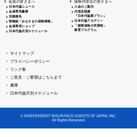
会員の皆さまへ
保険代理店の皆さまへ
山梨
シャトレーゼホテル談露館
日本代協ニュース
入会のご案内
会員専用書庫
代理店賠責
2026.04.17
『日本代協新プラン』
三重
四日市
活動報告
四日市地場産業振興センター
日本代協アカデミー
情報紙「みなさまの保険情報」
2026.04.23
「損害保険大学課程」
会員専用ショップ
三重
津
教育プログラム
日本代協月別スケジュール
津駅前 第一ビル
2026.05.28
石川
石川県地場産業振興センター
2026.06.05
サイトマップ
奈良
奈良ロイヤルホテル・ロイヤルホール
プライバシーポリシー
2026.06.09
大阪
リンク集
損保ジャパン会議室
ご意見・ご要望はこちらまで
2026.05.20
大阪
書庫
大阪市中央公会堂
2026.04.17
日本代協月別スケジュール
大阪
北摂
大阪代協会議室
2026.04.23
大阪
中央
大阪代協会議室
© INDEPENDENT INSURANCE AGENTS OF JAPAN, INC.
2026.05.19
All Rights Reserved.
兵庫
神戸市産業振興センター レセプションル
2026.06.12
兵庫
阪神