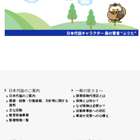
開催年月日
主催
会場
2026.06.03
北海道
ホテルライフォート札幌
2026.05.29
北海道
釧路
釧路センチュリーキャッスルホテル
2026.05.21
青森
ホテル青森
2026.04.24
青森
八戸
八戸パークホテル
2026.05.21
岩手
キオクシア アイーナ
2026.05.27
日本代協のご案内
一般の皆さまへ
秋田
イヤタカ
日本代協のご案内
損害保険代理店とは
2026.06.05
業務・財務・行動規範、方針等に関する
保険とは何か？
やまがた
資料
なぜ保険は必要か？
山形国際ホテル
主な活動
自動車事故への対応
2026.05.22
教育研修事業
事故や災害への心構え
長野
新着情報一覧
ホテル圓山荘
2026.05.15
長野
中信
損保ジャパン松本ビル
2026.05.28