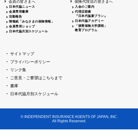
会員の皆さまへ
保険代理店の皆さまへ
山梨
シャトレーゼホテル談露館
日本代協ニュース
入会のご案内
会員専用書庫
代理店賠責
2026.04.17
『日本代協新プラン』
三重
四日市
活動報告
四日市地場産業振興センター
日本代協アカデミー
情報紙「みなさまの保険情報」
2026.04.23
「損害保険大学課程」
会員専用ショップ
三重
津
教育プログラム
日本代協月別スケジュール
津駅前 第一ビル
2026.05.28
石川
石川県地場産業振興センター
2026.06.05
サイトマップ
奈良
奈良ロイヤルホテル・ロイヤルホール
プライバシーポリシー
2026.06.09
大阪
リンク集
損保ジャパン会議室
ご意見・ご要望はこちらまで
2026.05.20
大阪
書庫
大阪市中央公会堂
2026.04.17
日本代協月別スケジュール
大阪
北摂
大阪代協会議室
2026.04.23
大阪
中央
大阪代協会議室
© INDEPENDENT INSURANCE AGENTS OF JAPAN, INC.
2026.05.19
All Rights Reserved.
兵庫
神戸市産業振興センター レセプションル
2026.06.12
兵庫
阪神