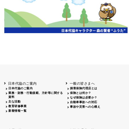
開催年月日
主催
会場
2026.06.03
北海道
ホテルライフォート札幌
2026.05.29
北海道
釧路
釧路センチュリーキャッスルホテル
2026.05.21
青森
ホテル青森
2026.04.24
青森
八戸
八戸パークホテル
2026.05.21
岩手
キオクシア アイーナ
2026.05.27
日本代協のご案内
一般の皆さまへ
秋田
イヤタカ
日本代協のご案内
損害保険代理店とは
2026.06.05
業務・財務・行動規範、方針等に関する
保険とは何か？
やまがた
資料
なぜ保険は必要か？
山形国際ホテル
主な活動
自動車事故への対応
2026.05.22
教育研修事業
事故や災害への心構え
長野
新着情報一覧
ホテル圓山荘
2026.05.15
長野
中信
損保ジャパン松本ビル
2026.05.28