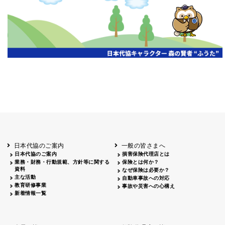
開催年月日
主催
会場
2026.06.03
北海道
ホテルライフォート札幌
2026.05.29
北海道
釧路
釧路センチュリーキャッスルホテル
2026.05.21
青森
ホテル青森
2026.04.24
青森
八戸
八戸パークホテル
2026.05.21
岩手
キオクシア アイーナ
2026.05.27
日本代協のご案内
一般の皆さまへ
秋田
イヤタカ
日本代協のご案内
損害保険代理店とは
2026.06.05
業務・財務・行動規範、方針等に関する
保険とは何か？
やまがた
資料
なぜ保険は必要か？
山形国際ホテル
主な活動
自動車事故への対応
2026.05.22
教育研修事業
事故や災害への心構え
長野
新着情報一覧
ホテル圓山荘
2026.05.15
長野
中信
損保ジャパン松本ビル
2026.05.28