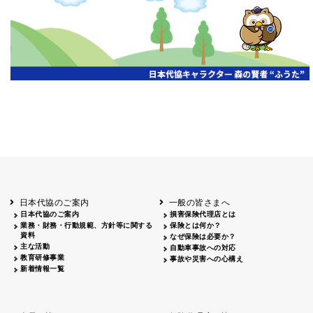
開催年月日
主催
会場
2026.06.03
北海道
ホテルライフォート札幌
2026.05.29
北海道
釧路
釧路センチュリーキャッスルホテル
2026.05.21
青森
ホテル青森
2026.04.24
青森
八戸
八戸パークホテル
2026.05.21
岩手
キオクシア アイーナ
2026.05.27
日本代協のご案内
一般の皆さまへ
秋田
イヤタカ
日本代協のご案内
損害保険代理店とは
2026.06.05
業務・財務・行動規範、方針等に関する
保険とは何か？
やまがた
資料
なぜ保険は必要か？
山形国際ホテル
主な活動
自動車事故への対応
2026.05.22
教育研修事業
事故や災害への心構え
長野
新着情報一覧
ホテル圓山荘
2026.05.15
長野
中信
損保ジャパン松本ビル
2026.05.28