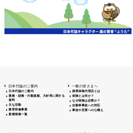
開催年月日
主催
会場
2026.06.03
北海道
ホテルライフォート札幌
2026.05.29
北海道
釧路
釧路センチュリーキャッスルホテル
2026.05.21
青森
ホテル青森
2026.04.24
青森
八戸
八戸パークホテル
2026.05.21
岩手
キオクシア アイーナ
2026.05.27
日本代協のご案内
一般の皆さまへ
秋田
イヤタカ
日本代協のご案内
損害保険代理店とは
2026.06.05
業務・財務・行動規範、方針等に関する
保険とは何か？
やまがた
資料
なぜ保険は必要か？
山形国際ホテル
主な活動
自動車事故への対応
2026.05.22
教育研修事業
事故や災害への心構え
長野
新着情報一覧
ホテル圓山荘
2026.05.15
長野
中信
損保ジャパン松本ビル
2026.05.28