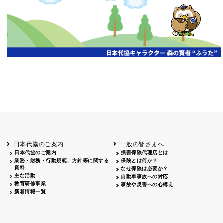
開催年月日
主催
会場
2026.06.03
北海道
ホテルライフォート札幌
2026.05.29
北海道
釧路
釧路センチュリーキャッスルホテル
2026.05.21
青森
ホテル青森
2026.04.24
青森
八戸
八戸パークホテル
2026.05.21
岩手
キオクシア アイーナ
2026.05.27
日本代協のご案内
一般の皆さまへ
秋田
イヤタカ
日本代協のご案内
損害保険代理店とは
2026.06.05
業務・財務・行動規範、方針等に関する
保険とは何か？
やまがた
資料
なぜ保険は必要か？
山形国際ホテル
主な活動
自動車事故への対応
2026.05.22
教育研修事業
事故や災害への心構え
長野
新着情報一覧
ホテル圓山荘
2026.05.15
長野
中信
損保ジャパン松本ビル
2026.05.28