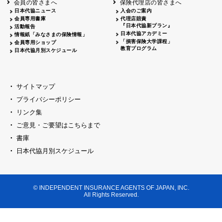
会員の皆さまへ
保険代理店の皆さまへ
山梨
シャトレーゼホテル談露館
日本代協ニュース
入会のご案内
会員専用書庫
代理店賠責
2026.04.17
『日本代協新プラン』
三重
四日市
活動報告
四日市地場産業振興センター
日本代協アカデミー
情報紙「みなさまの保険情報」
2026.04.23
「損害保険大学課程」
会員専用ショップ
三重
津
教育プログラム
日本代協月別スケジュール
津駅前 第一ビル
2026.05.28
石川
石川県地場産業振興センター
2026.06.05
サイトマップ
奈良
奈良ロイヤルホテル・ロイヤルホール
プライバシーポリシー
2026.06.09
大阪
リンク集
損保ジャパン会議室
ご意見・ご要望はこちらまで
2026.05.20
大阪
書庫
大阪市中央公会堂
2026.04.17
日本代協月別スケジュール
大阪
北摂
大阪代協会議室
2026.04.23
大阪
中央
大阪代協会議室
© INDEPENDENT INSURANCE AGENTS OF JAPAN, INC.
2026.05.19
All Rights Reserved.
兵庫
神戸市産業振興センター レセプションル
2026.06.12
兵庫
阪神