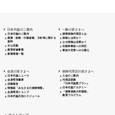
千葉県
東 正己
南関東
神奈川県
徳山 信
山梨県
小野 
東京
東京
廣瀬 城
日本代協のご案内
一般の皆さまへ
東海
静岡県
眞木 仁
日本代協のご案内
損害保険代理店とは
愛知県
市川 
業務・財務・行動規範、方針等に関する
保険とは何か？
岐阜県
松山 和
資料
なぜ保険は必要か？
三重県
葛原 宏
主な活動
自動車事故への対応
教育研修事業
事故や災害への心構え
北陸
富山県
藤崎 康
新着情報一覧
石川県
田端 悟
福井県
松原 敏
近畿
滋賀県
是洞 成
会員の皆さまへ
保険代理店の皆さまへ
京都
竹村 泰
日本代協ニュース
入会のご案内
会員専用書庫
代理店賠責
奈良県
谷口 功
『日本代協新プラン』
活動報告
阪神
大阪
隼田 智
日本代協アカデミー
情報紙「みなさまの保険情報」
「損害保険大学課程」
会員専用ショップ
兵庫県
壷内 
教育プログラム
日本代協月別スケジュール
和歌山県
角 卓哉
東中国
岡山県
横田 好
鳥取県
桝田 久
島根県
谷口 正
サイトマップ