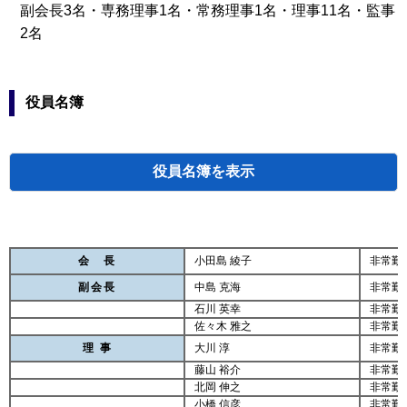
副会長3名・専務理事1名・常務理事1名・理事11名・監事
2名
役員名簿
役員名簿
会 長
小田島 綾子
非常勤
副会長
中島 克海
非常勤
石川 英幸
非常勤
佐々木 雅之
非常勤
理 事
大川 淳
非常勤
藤山 裕介
非常勤
北岡 伸之
非常勤
小橋 信彦
非常勤