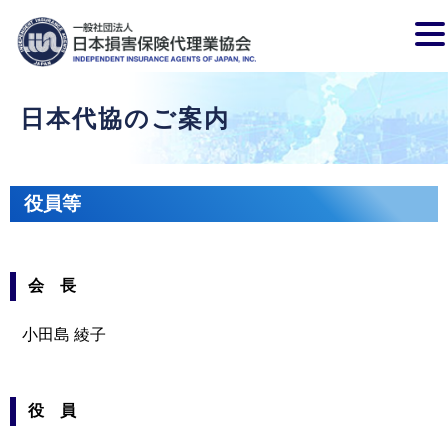
日本代協のご案内
役員等
会 長
小田島 綾子
役 員