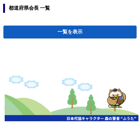
都道府県会長 一覧
一覧
北海道
北海道
加茂 寛
北東北
青森県
田中 春
岩手県
奈須川
秋田県
田代 敦
南東北
宮城県
小野 義
やまがた
蘆田 厚
福島県
鎌田 清
上信越
新潟県
小山 恒
長野県
中澤 純
群馬県
中田 全
東関東
栃木県
沢根 伸
茨城県
河合 貴
埼玉県
澁田 昇