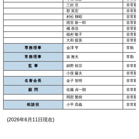
三好 亘
非常勤
郡 英宏
非常勤
村松 輝昭
非常勤
雨宮 新一郎
非常勤
橘 恭浩
非常勤
植村 敬子
非常勤
大和 親英
非常勤
専務理事
金澤 亨
常勤
常務理事
坂 雅夫
常勤
監 事
錦野 裕宗
非常勤
小俣 藤夫
非常勤
名誉会長
金子 智明
非常勤
顧 問
佐藤 貞一朗
非常勤
岡部 繁樹
非常勤
相談役
小平 髙義
非常勤
(2026年6月11日現在)