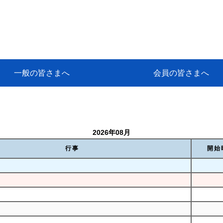
一般の皆さまへ
会員の皆さまへ
挨拶
等
代協アカデミー
保険大学課程とは
ンサルティングコース」教育プロ
保険トータルプランナーとは
研修事業のあゆみ
保険代理店とは
とは何か？
保険は必要か？
車事故への対応
や災害への心構え
代理店のしごと
日本代協がめざす理想の代理店
保険の相談は損害保険トータル
保険は何のために・・・
保険の必要性
自動車事故発生時
自賠責保険 (強制保険)
ひき逃げ・無保険自動車・盗難
賠償問題の解決～事故後の流れ
交通事故を起こした時の責任
主な交通事故（自賠責・自動車
日本代協ニュース
会員専用書庫
活動報告
情報紙「みなさまの保険情報」
会員専用ショップ
日本代協月別スケジュール
代協とは
代協の目的
入会の資格
入会の特典
入会方法
代理店賠責『日本代協新プラン
保険期間と保険開始日
保険料の算出基準・基本保険料
契約方式・加入方法
お問い合わせ先
高額補償プラン（免責100万円）
主な免責事由
よくある質問Q&A
参考:保険業法と代理店の責任
ム
ナーに！
よる事故の場合
に関するご相談
要
2026年08月
行事
開始