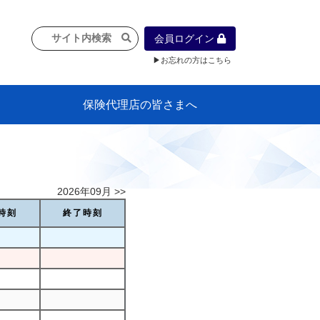
会員ログイン
▶お忘れの方はこちら
保険代理店の皆さまへ
像
プラン
車等に
保険）
』の概
各種議事録
インフォメーション（体制整備の豆知
代理店合併Q&A
代理店経営サポートデスク支援ツール
政治連盟
社会貢献活動・公開講座
地球環境保全活動
消費者団体との懇談会
各種研修・広報活動
代協活動の新聞掲載記事
情報紙「みなさまの保険情報」
申込み方法
頒布品
購入方法
入会のご案内
代理店賠責『日本代協新プラン』
日本代協アカデミー
「損害保険大学課程」教育プログラム
識）
2026年09月 >>
時刻
終了時刻