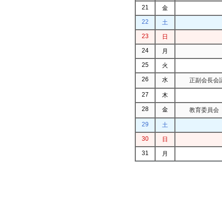
21
金
22
土
23
日
24
月
25
火
26
水
正副会長会議
27
木
28
金
教育委員会（
29
土
30
日
31
月