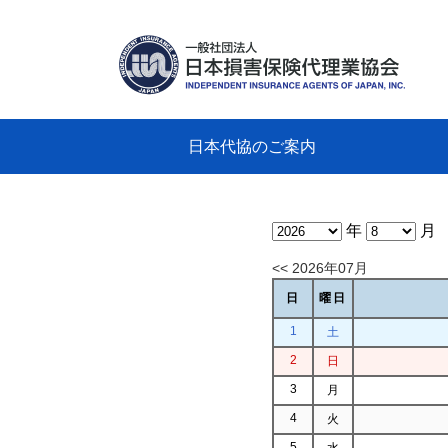
日本代協のご案内
日本代協のご案内
業務・財務・行動規範、方針等に関す
主な活動
教育研修事業
新着情報
会長
概要
組織
役員
日本
損害
「コ
損害
教育
損害
保険
なぜ
自動
事故
る資料
グラ
年
月
<< 2026年07月
日
曜日
1
土
2
日
3
月
4
火
5
水