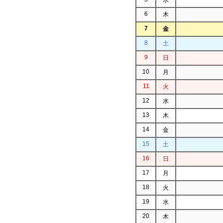
6
木
7
金
8
土
9
日
10
月
11
火
12
水
13
木
14
金
15
土
16
日
17
月
18
火
19
水
20
木