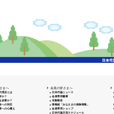
さまへ
会員の皆さまへ
代理店とは
日本代協ニュース
何か？
会員専用書庫
は必要か？
活動報告
故への対応
情報紙「みなさまの保険情報」
害への心構え
会員専用ショップ
日本代協月別スケジュール