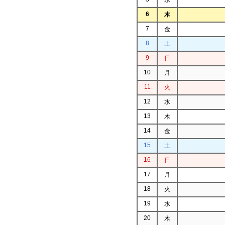
6
木
7
金
8
土
9
日
10
月
11
火
12
水
13
木
14
金
15
土
16
日
17
月
18
火
19
水
20
木