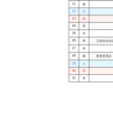
21
金
22
土
23
日
24
月
25
火
26
水
正副会長会議
27
木
28
金
教育委員会（
29
土
30
日
31
月