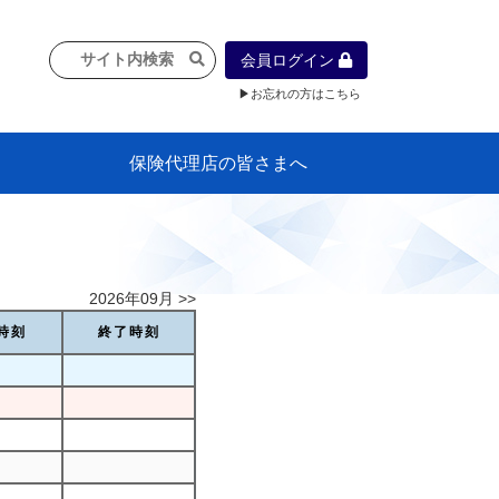
会員ログイン
▶お忘れの方はこちら
保険代理店の皆さまへ
像
プラン
車等に
保険）
』の概
各種議事録
インフォメーション（体制整備の豆知
代理店合併Q&A
代理店経営サポートデスク支援ツール
政治連盟
社会貢献活動・公開講座
地球環境保全活動
消費者団体との懇談会
各種研修・広報活動
代協活動の新聞掲載記事
情報紙「みなさまの保険情報」
申込み方法
頒布品
購入方法
入会のご案内
代理店賠責『日本代協新プラン』
日本代協アカデミー
「損害保険大学課程」教育プログラム
識）
2026年09月 >>
時刻
終了時刻