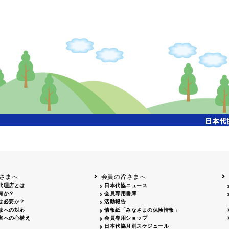
さまへ
会員の皆さまへ
代理店とは
日本代協ニュース
何か？
会員専用書庫
は必要か？
活動報告
故への対応
情報紙「みなさまの保険情報」
害への心構え
会員専用ショップ
日本代協月別スケジュール