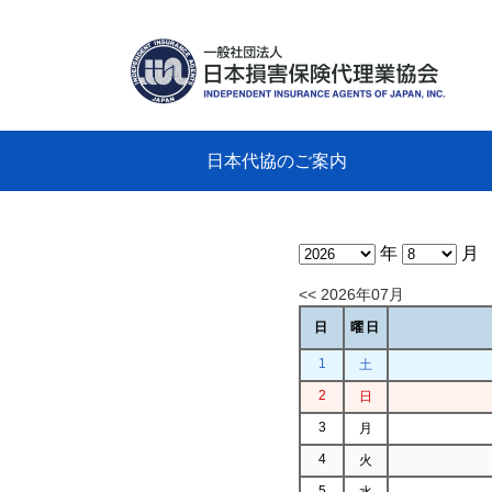
日本代協のご案内
日本代協のご案内
業務・財務・行動規範、方針等に関す
主な活動
教育研修事業
新着情報
会長
概要
組織
役員
日本
損害
「コ
損害
教育
損害
保険
なぜ
自動
事故
る資料
グラ
年
月
<< 2026年07月
日
曜日
1
土
2
日
3
月
4
火
5
水