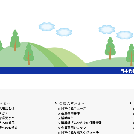
さまへ
会員の皆さまへ
代理店とは
日本代協ニュース
何か？
会員専用書庫
は必要か？
活動報告
故への対応
情報紙「みなさまの保険情報」
害への心構え
会員専用ショップ
日本代協月別スケジュール