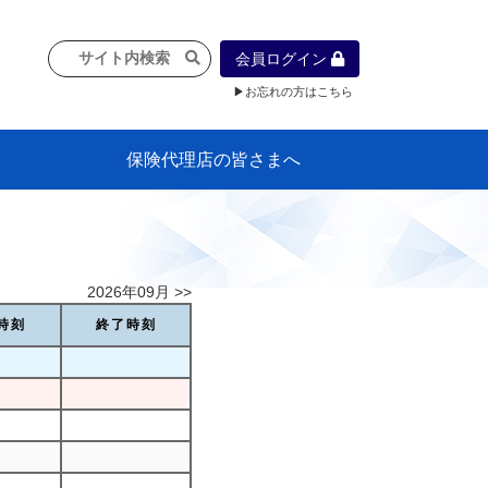
会員ログイン
▶お忘れの方はこちら
保険代理店の皆さまへ
像
プラン
車等に
保険）
』の概
各種議事録
インフォメーション（体制整備の豆知
代理店合併Q&A
代理店経営サポートデスク支援ツール
政治連盟
社会貢献活動・公開講座
地球環境保全活動
消費者団体との懇談会
各種研修・広報活動
代協活動の新聞掲載記事
情報紙「みなさまの保険情報」
申込み方法
頒布品
購入方法
入会のご案内
代理店賠責『日本代協新プラン』
日本代協アカデミー
「損害保険大学課程」教育プログラム
識）
2026年09月 >>
時刻
終了時刻