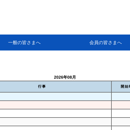
一般の皆さまへ
会員の皆さまへ
挨拶
等
代協アカデミー
保険大学課程とは
ンサルティングコース」教育プロ
保険トータルプランナーとは
研修事業のあゆみ
保険代理店とは
とは何か？
保険は必要か？
車事故への対応
や災害への心構え
代理店のしごと
日本代協がめざす理想の代理店
保険の相談は損害保険トータル
保険は何のために・・・
保険の必要性
自動車事故発生時
自賠責保険 (強制保険)
ひき逃げ・無保険自動車・盗難
賠償問題の解決～事故後の流れ
交通事故を起こした時の責任
主な交通事故（自賠責・自動車
日本代協ニュース
会員専用書庫
活動報告
情報紙「みなさまの保険情報」
会員専用ショップ
日本代協月別スケジュール
代協とは
代協の目的
入会の資格
入会の特典
入会方法
代理店賠責『日本代協新プラン
保険期間と保険開始日
保険料の算出基準・基本保険料
契約方式・加入方法
お問い合わせ先
高額補償プラン（免責100万円）
主な免責事由
よくある質問Q&A
参考:保険業法と代理店の責任
ム
ナーに！
よる事故の場合
に関するご相談
要
2026年08月
行事
開始