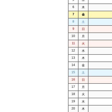
6
木
7
金
8
土
9
日
10
月
11
火
12
水
13
木
14
金
15
土
16
日
17
月
18
火
19
水
20
木