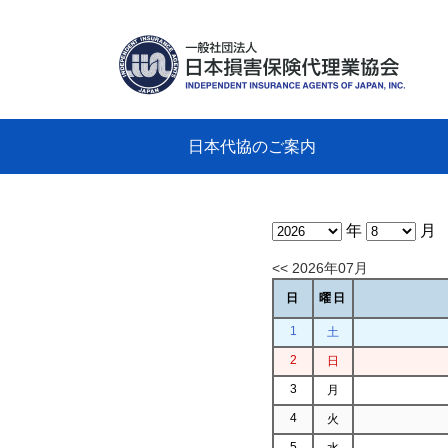
日本代協のご案内
日本代協のご案内
業務・財務・行動規範、方針等に関す
主な活動
教育研修事業
新着情報
会長
概要
組織
役員
日本
損害
「コ
損害
教育
損害
保険
なぜ
自動
事故
る資料
グラ
年
月
<< 2026年07月
日
曜日
1
土
2
日
3
月
4
火
5
水