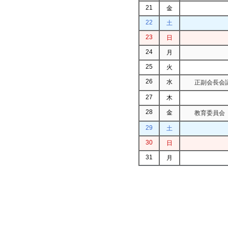
21
金
22
土
23
日
24
月
25
火
26
水
正副会長会議
27
木
28
金
教育委員会（
29
土
30
日
31
月